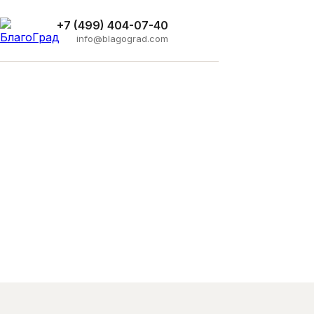
+7 (499) 404-07-40
info@blagograd.com
Столбики и ограждения
Парковые ограждения и столбики от
производителя БлагоГрад. Антипарковочные,
декоративные. Доставка по России!
Главная
›
Каталог
›
Ограждения
›
Столбики и ограждения