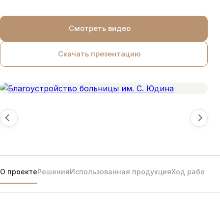
Смотреть видео
Скачать презентацию
О проекте
Решения
Использованная продукция
Ход работ
До