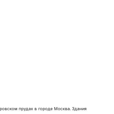
Хра
г. 
Что
ровском прудах в городе Москва. Здания
Вну