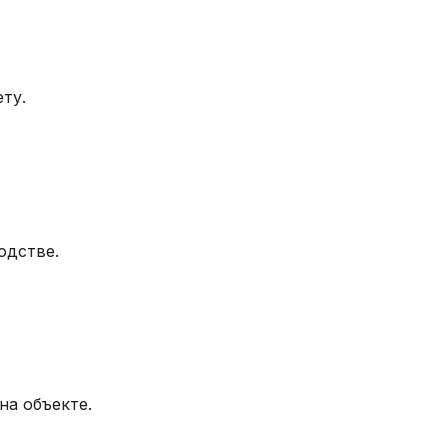
ту.
одстве.
на объекте.