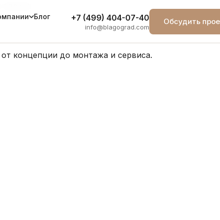
о парков
Блог
омпании
+7 (499) 404-07-40
Обсудить прое
info@blagograd.com
 от концепции до монтажа и сервиса.