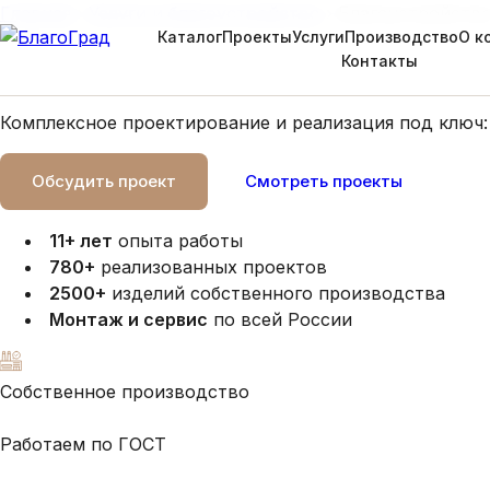
Главная
›
Услуги и благоустройство
›
Благоустройств
Каталог
Проекты
Услуги
Производство
О к
Благоустройство парков и скверов
Контакты
Комплексное проектирование и реализация под ключ:
Обсудить проект
Смотреть проекты
11+ лет
опыта работы
780+
реализованных проектов
2500+
изделий собственного производства
Монтаж и сервис
по всей России
Собственное производство
Работаем по ГОСТ