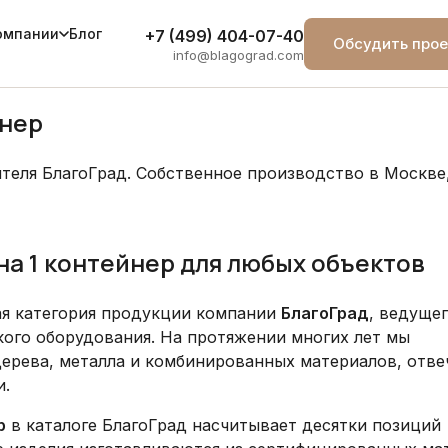
Блог
омпании
+7 (499) 404-07-40
Обсудить прое
info@blagograd.com
йнер
еля БлагоГрад. Собственное производство в Москве, 
а 1 контейнер для любых объектов
 категория продукции компании
БлагоГрад
, ведуще
кого оборудования. На протяжении многих лет мы
дерева, металла и комбинированных материалов, отв
и.
р
в каталоге БлагоГрад насчитывает десятки позиций