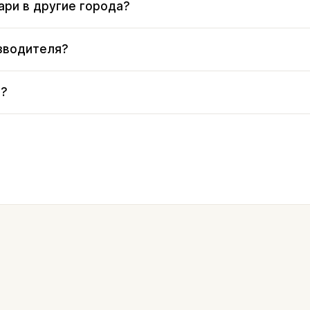
ри в другие города?
зводителя?
и?