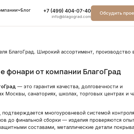
Блог
омпании
+7 (499) 404-07-40
Обсудить прое
info@blagograd.com
я БлагоГрад. Широкий ассортимент, производство в М
 фонари от компании БлагоГрад
гоГрад
— это гарантия качества, долговечности и
ах Москвы, санаториях, школах, торговых центрах и 
 подтверждается многоуровневой системой контроля
лов до финальной сборки — изделия проверяются оп
защитными составами, металлические детали покрыв