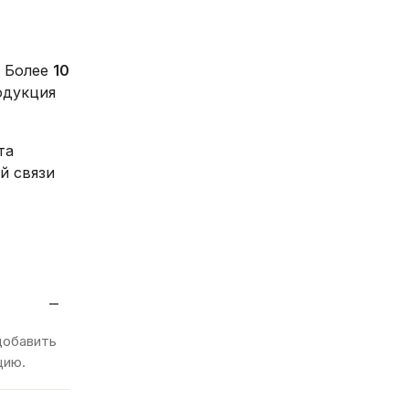
. Более
10
одукция
та
й связи
−
добавить
цию.