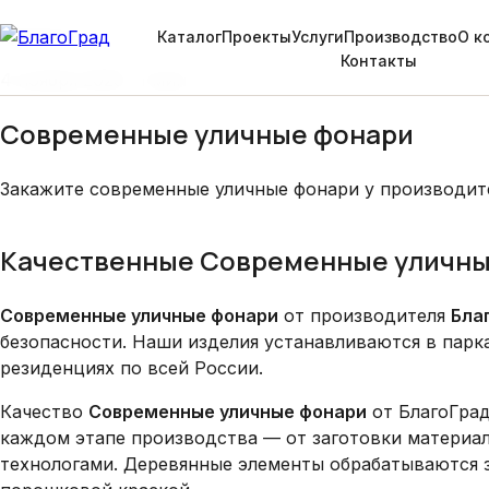
Главная
›
Блог
›
Современные уличные фонари
Проекты
Каталог
Проекты
Услуги
Производство
О к
Контакты
4 ноября 2025 · 1 мин
Современные уличные фонари
Закажите современные уличные фонари у производител
Качественные Современные уличные
Современные уличные фонари
от производителя
Бла
безопасности. Наши изделия устанавливаются в парк
резиденциях по всей России.
Качество
Современные уличные фонари
от БлагоГрад
каждом этапе производства — от заготовки материа
технологами. Деревянные элементы обрабатываются 