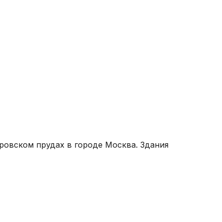
Хра
г. 
Что
ровском прудах в городе Москва. Здания
Вну