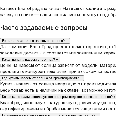
Каталог БлагоГрад включает
Навесы от солнца
в разд
заявку на сайте — наши специалисты помогут подобр
Часто задаваемые вопросы
Есть ли гарантия на навесы от солнца?
−
Да, компания БлагоГрад предоставляет гарантию до 1
заводские дефекты и соответствие заявленным харак
Какая цена на навесы от солнца?
+
Цены на навесы от солнца зависят от модели, матери
предлагать конкурентные цены при высоком качестве 
Где купить навесы от солнца от производителя?
+
Купить навесы от солнца напрямую от производителя
Весь товар есть в наличии на складе, возможно изго
Какие материалы используются при производстве навесы от солнца?
+
БлагоГрад использует натуральную древесину (сосна
сертифицированы и обрабатываются защитными соста
Возможна ли доставка навесы от солнца в другие города?
+