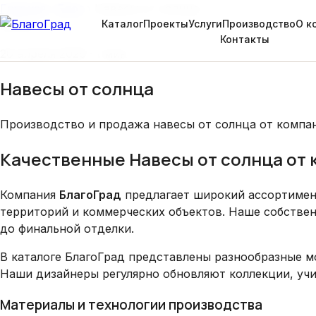
Главная
›
Блог
›
Навесы от солнца
Каталог
Проекты
Услуги
Производство
О к
Кейсы
Контакты
20 апреля 2026 · 1 мин
Навесы от солнца
Производство и продажа навесы от солнца от компани
Качественные Навесы от солнца от 
Компания
БлагоГрад
предлагает широкий ассортиме
территорий и коммерческих объектов. Наше собстве
до финальной отделки.
В каталоге БлагоГрад представлены разнообразные 
Наши дизайнеры регулярно обновляют коллекции, учи
Материалы и технологии производства