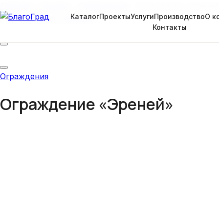
Главная
›
Каталог
›
Ограждения
›
Ограждение «Эрене
Каталог
Проекты
Услуги
Производство
О к
Контакты
Ограждения
Ограждение «Эреней»